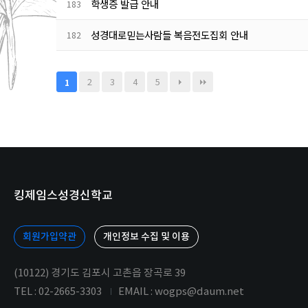
학생증 발급 안내
183
성경대로믿는사람들 복음전도집회 안내
182
2
3
4
5
1
킹제임스성경신학교
회원가입약관
개인정보 수집 및 이용
(10122) 경기도 김포시 고촌읍 장곡로 39
TEL : 02-2665-3303
EMAIL : wogps@daum.net