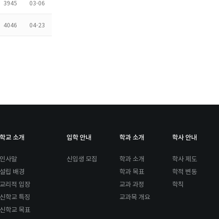
3945
03-06
4046
04-23
학교 소개
입학 안내
학과 소개
학사 안내
인사말
신입생 모집
학과 소개
학사 제도
설립 배경
학과 목표
학적 변동
교리적 입장
교과 과정
학칙
신학교 특징
교과목 개요
신학교 목표