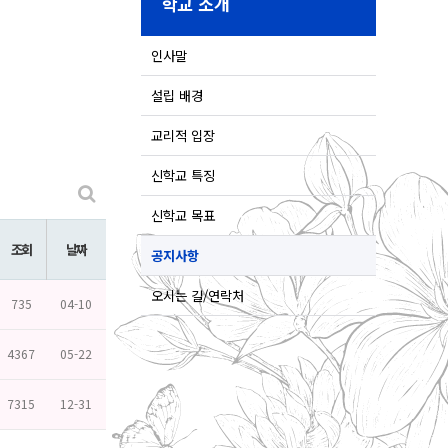
학교 소개
인사말
설립 배경
교리적 입장
신학교 특징
신학교 목표
조회
날짜
공지사항
오시는 길/연락처
735
04-10
4367
05-22
7315
12-31