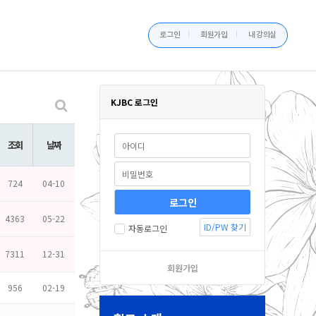
로그인
회원가입
내 강의실
KJBC 로그인
조회
날짜
724
04-10
4363
05-22
ID/PW 찾기
자동로그인
7311
12-31
회원가입
956
02-19