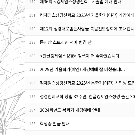
제36회 <킹제임스성경신학교> 졸업 예배 안내
192
킹제임스성경신학교 2025년 가을학기(야간) 개강예배
191
제12회 성경대로믿는사람들 복음전도집회에 초대합니
190
동영상 스트리밍 서버 변경 안내
189
<한글킹제임스성경> 검색이 더 좋아졌습니다.
188
2025년 가을학기(야간) 개강예배 잘 마쳤습니다.
187
킹제임스성경신학교 2025년 봄학기(야간) 신입생 모집
186
성경침례교회 창립 32주년, 한글킹제임스성경 출간 3
185
2024학년도 봄학기 개강예배 안내
184
학생증 발급 안내
183