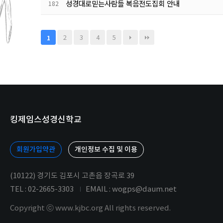
성경대로믿는사람들 복음전도집회 안내
182
2
3
4
5
1
킹제임스성경신학교
회원가입약관
개인정보 수집 및 이용
(10122) 경기도 김포시 고촌읍 장곡로 39
TEL : 02-2665-3303
EMAIL : wogps@daum.net
Copyright ⓒ www.kjbc.org All rights reserved.