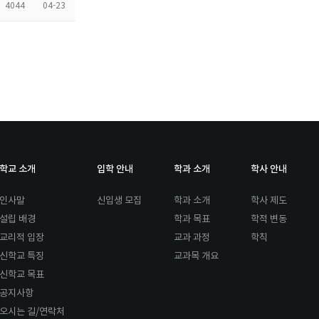
4044
04-23
학교 소개
입학 안내
학과 소개
학사 안내
인사말
신입생 모집
학과 소개
학사 제도
설립 배경
학과 목표
학적 변동
교리적 입장
교과 과정
학칙
신학교 특징
교과목 개요
신학교 목표
공지사항
오시는 길/연락처