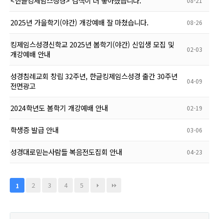
<한글킹제임스성경> 검색이 더 좋아졌습니다.
08-21
2025년 가을학기(야간) 개강예배 잘 마쳤습니다.
08-26
킹제임스성경신학교 2025년 봄학기(야간) 신입생 모집 및
02-03
개강예배 안내
성경침례교회 창립 32주년, 한글킹제임스성경 출간 30주년
04-09
전면광고
2024학년도 봄학기 개강예배 안내
02-19
학생증 발급 안내
03-06
성경대로믿는사람들 복음전도집회 안내
04-23
2
3
4
5
1