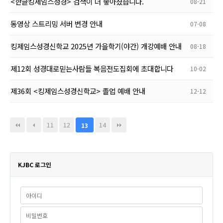
<한글킹제임스성경> 검색이 더 좋아졌습니다.
08-21
동영상 스트리밍 서버 변경 안내
07-08
킹제임스성경신학교 2025년 가을학기(야간) 개강예배 안내
08-18
제12회 성경대로믿는사람들 복음전도집회에 초대합니다
10-02
제36회 <킹제임스성경신학교> 졸업 예배 안내
12-12
11
12
14
13
KJBC 로그인